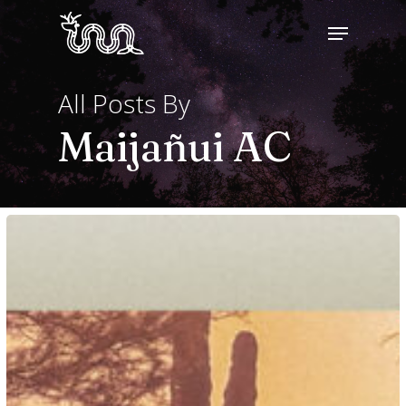
Skip
Menu
to
main
All Posts By
content
Maijañui AC