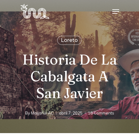
Skip
Menu
to
main
content
Loreto
Historia De La
Cabalgata A
San Javier
By
Maijañui AC
abril 7, 2025
18 Comments