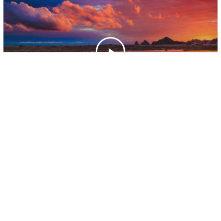
Los Cabos
Platillos regionales
Una probadita de Los Cabos