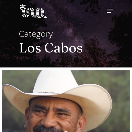
Skip
Menu
to
main
Category
content
Los Cabos