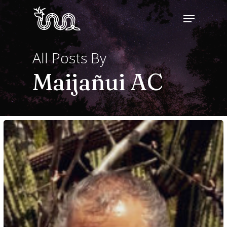
Skip
Menu
to
main
All Posts By
content
Maijañui AC