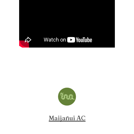
Maijañui AC