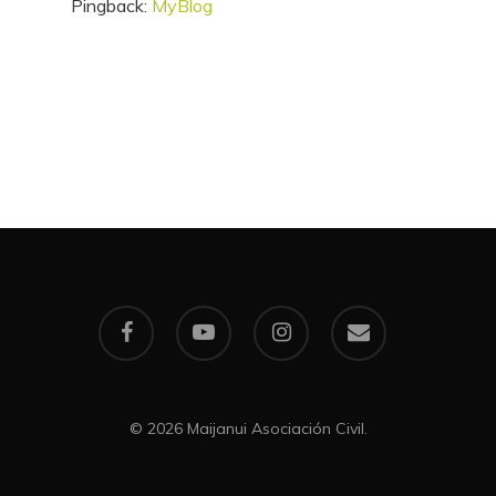
Pingback:
MyBlog
facebook
youtube
instagram
email
© 2026 Maijanui Asociación Civil.