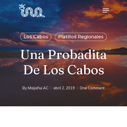
Skip
Menu
to
main
content
Los Cabos
Platillos Regionales
Una Probadita
De Los Cabos
By
Maijañui AC
abril 2, 2019
One Comment